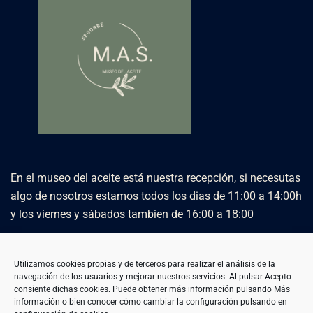
En el museo del aceite está nuestra recepción, si necesutas
algo de nosotros estamos todos los dias de 11:00 a 14:00h
y los viernes y sábados tambien de 16:00 a 18:00
Utilizamos cookies propias y de terceros para realizar el análisis de la
navegación de los usuarios y mejorar nuestros servicios. Al pulsar Acepto
POLITICA DE COOKIES
consiente dichas cookies. Puede obtener más información pulsando
Más
AVISO LEGAL Y LOPD
información
o bien conocer cómo cambiar la configuración pulsando en