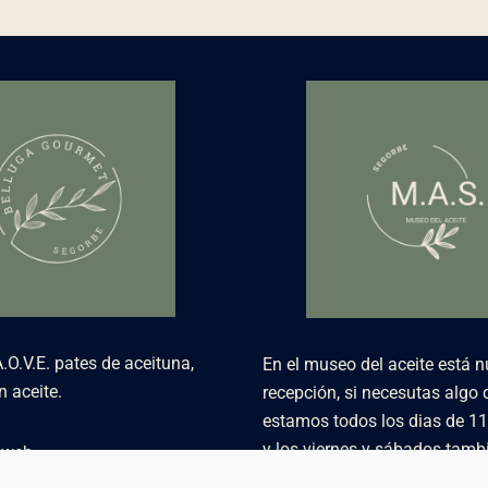
O.V.E. pates de aceituna,
En el museo del aceite está n
 aceite.
recepción, si necesutas algo 
estamos todos los dias de 11
y los viernes y sábados tamb
a web
a 18:00
agourmet.com