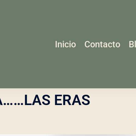
Inicio
Contacto
B
A……LAS ERAS